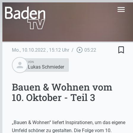
menu
bookmark_border
play_circle_outline
Mo., 10.10.2022
, 15:12 Uhr
/
05:22
person
VON
Lukas Schmieder
Bauen & Wohnen vom
10. Oktober - Teil 3
„Bauen & Wohnen“ liefert Inspirationen, um das eigene
Umfeld schöner zu gestalten. Die Folge vom 10.