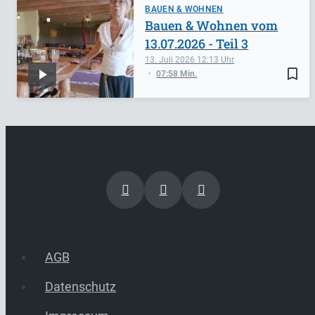
BAUEN & WOHNEN
Bauen & Wohnen vom
13.07.2026 - Teil 3
13. Juli 2026
12:13
bookmark_border
07:58 Min.
AGB
Datenschutz