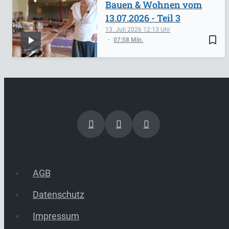
Bauen & Wohnen vom
13.07.2026 - Teil 3
13. Juli 2026
12:13
bookmark_border
07:58 Min.
AGB
Datenschutz
Impressum