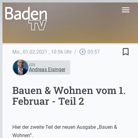
menu
bookmark_border
play_circle_outline
Mo., 01.02.2021
, 10:56 Uhr
/
05:57
VON
Andreas Eisinger
Bauen & Wohnen vom 1.
Februar - Teil 2
Hier der zweite Teil der neuen Ausgabe „Bauen &
Wohnen“.