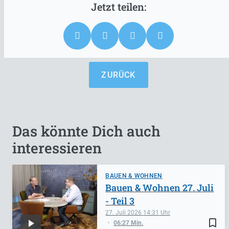
ZURÜCK
Das könnte Dich auch
interessieren
BAUEN & WOHNEN
Bauen & Wohnen 27. Juli
- Teil 3
27. Juli 2026
14:31
bookmark_border
06:27 Min.