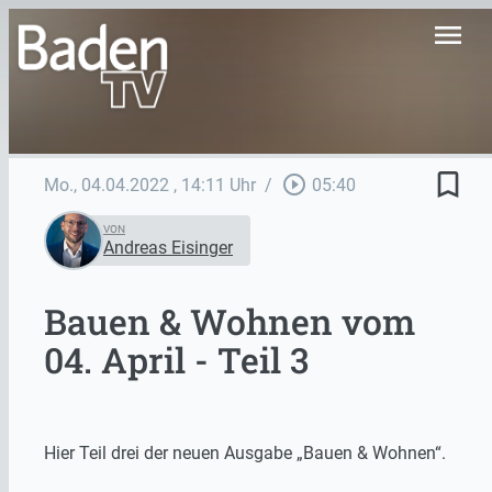
menu
bookmark_border
play_circle_outline
Mo., 04.04.2022
, 14:11 Uhr
/
05:40
VON
Andreas Eisinger
Bauen & Wohnen vom
04. April - Teil 3
Hier Teil drei der neuen Ausgabe „Bauen & Wohnen“.