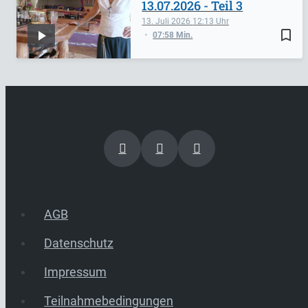
13.07.2026 - Teil 3
13. Juli 2026
12:13
bookmark_border
07:58 Min.
AGB
Datenschutz
Impressum
Teilnahmebedingungen