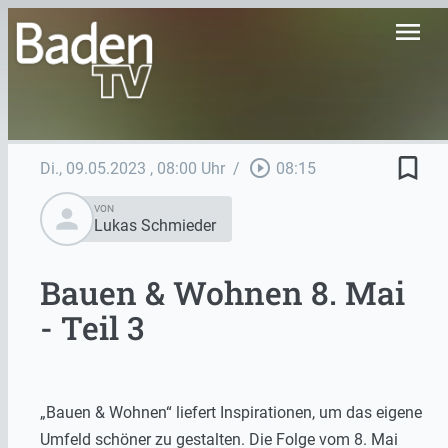
menu
bookmark_border
play_circle_outline
Di., 09.05.2023
, 08:00 Uhr
/
08:15
person
VON
Lukas Schmieder
Bauen & Wohnen 8. Mai
- Teil 3
„Bauen & Wohnen“ liefert Inspirationen, um das eigene
Umfeld schöner zu gestalten. Die Folge vom 8. Mai