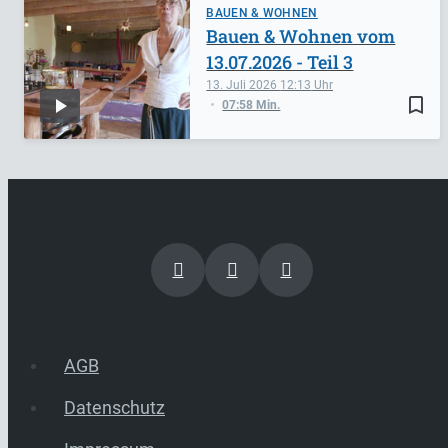
BAUEN & WOHNEN
Bauen & Wohnen vom
13.07.2026 - Teil 3
13. Juli 2026
12:13
bookmark_border
07:58 Min.
AGB
Datenschutz