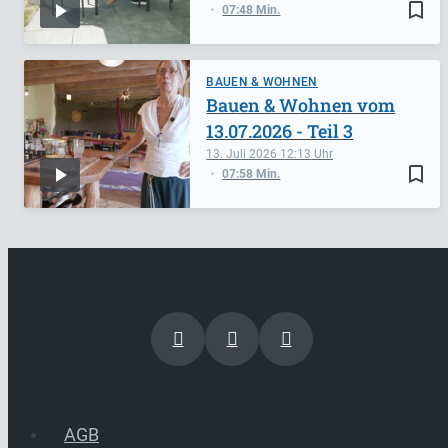
bookmark_border
07:48 Min.
BAUEN & WOHNEN
Bauen & Wohnen vom
13.07.2026 - Teil 3
13. Juli 2026
12:13
bookmark_border
07:58 Min.
AGB