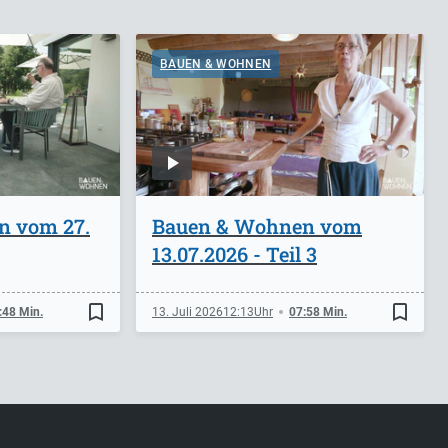
BAUEN & WOHNEN
n vom 27.
Bauen & Wohnen vom
13.07.2026 - Teil 3
bookmark_border
bookmark_border
:48 Min.
13. Juli 2026
12:13
07:58 Min.