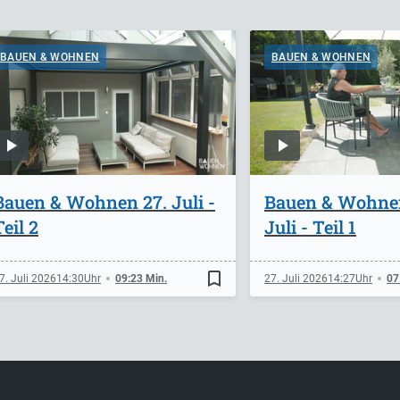
BAUEN & WOHNEN
BAUEN & WOHNEN
Bauen & Wohnen 27. Juli -
Bauen & Wohne
Teil 2
Juli - Teil 1
bookmark_border
7. Juli 2026
14:30
09:23 Min.
27. Juli 2026
14:27
07