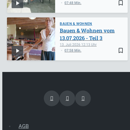
bookmark_border
07:48 Min.
BAUEN & WOHNEN
Bauen & Wohnen vom
13.07.2026 - Teil 3
13. Juli 2026
12:13
bookmark_border
07:58 Min.
AGB