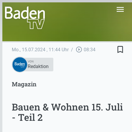
menu
bookmark_border
play_circle_outline
Mo., 15.07.2024
, 11:44 Uhr
/
08:34
VON
Redaktion
Magazin
Bauen & Wohnen 15. Juli
- Teil 2