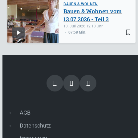
BAUEN & WOHNEN
Bauen & Wohnen vom
13.07.2026 - Teil 3
13. Juli 2026
12:13
bookmark_border
07:58 Min.
AGB
Datenschutz