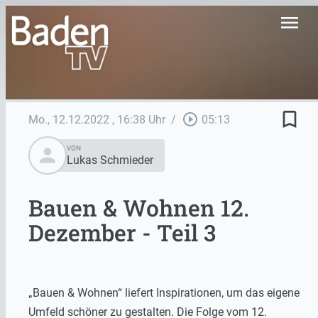
menu
bookmark_border
play_circle_outline
Mo., 12.12.2022
, 16:38 Uhr
/
05:13
person
VON
Lukas Schmieder
Bauen & Wohnen 12.
Dezember - Teil 3
„Bauen & Wohnen“ liefert Inspirationen, um das eigene
Umfeld schöner zu gestalten. Die Folge vom 12.