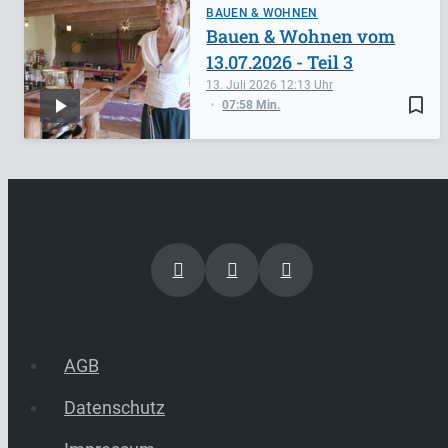
BAUEN & WOHNEN
Bauen & Wohnen vom
13.07.2026 - Teil 3
13. Juli 2026
12:13
bookmark_border
07:58 Min.
AGB
Datenschutz