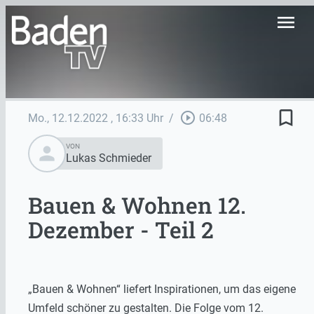
menu
bookmark_border
play_circle_outline
Mo., 12.12.2022
, 16:33 Uhr
/
06:48
person
VON
Lukas Schmieder
Bauen & Wohnen 12.
Dezember - Teil 2
„Bauen & Wohnen“ liefert Inspirationen, um das eigene
Umfeld schöner zu gestalten. Die Folge vom 12.