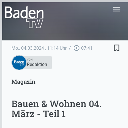
menu
bookmark_border
play_circle_outline
Mo., 04.03.2024
, 11:14 Uhr
/
07:41
VON
Redaktion
Magazin
Bauen & Wohnen 04.
März - Teil 1