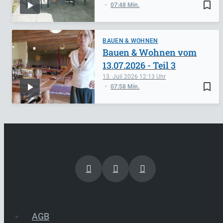
bookmark_border
07:48 Min.
BAUEN & WOHNEN
Bauen & Wohnen vom
13.07.2026 - Teil 3
13. Juli 2026
12:13
bookmark_border
07:58 Min.
AGB