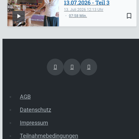
13.07.2026 - Teil 3
13. Juli 2026
12:13
bookmark_border
07:58 Min.
AGB
Datenschutz
Impressum
Teilnahmebedingungen