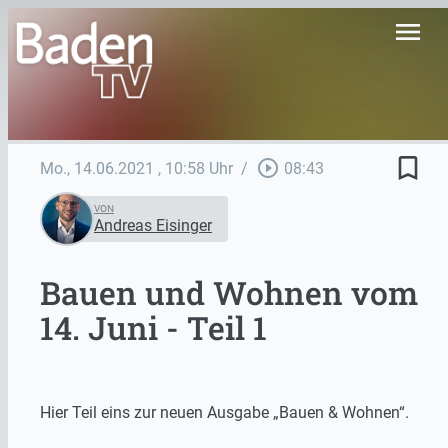
menu
bookmark_border
play_circle_outline
Mo., 14.06.2021
, 10:58 Uhr
/
08:43
VON
Andreas Eisinger
Bauen und Wohnen vom
14. Juni - Teil 1
Hier Teil eins zur neuen Ausgabe „Bauen & Wohnen“.