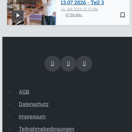
13.07.2026 - Teil 3
13. Juli 2026
12:13
bookmark_border
07:58 Min.
AGB
Datenschutz
Impressum
Teilnahmebedingungen