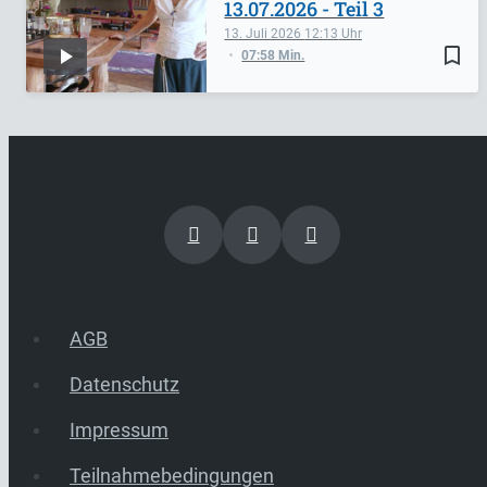
13.07.2026 - Teil 3
13. Juli 2026
12:13
bookmark_border
07:58 Min.
AGB
Datenschutz
Impressum
Teilnahmebedingungen