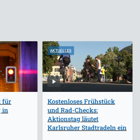
AKTUELLES
 für
Kostenloses Frühstück
 in
und Rad-Checks:
Aktionstag läutet
Karlsruher Stadtradeln ein