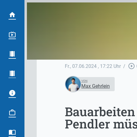
play_circle_outline
Fr., 07.06.2024
, 17:22 Uhr
/
VON
Max Gehrlein
Bauarbeiten
Pendler müs