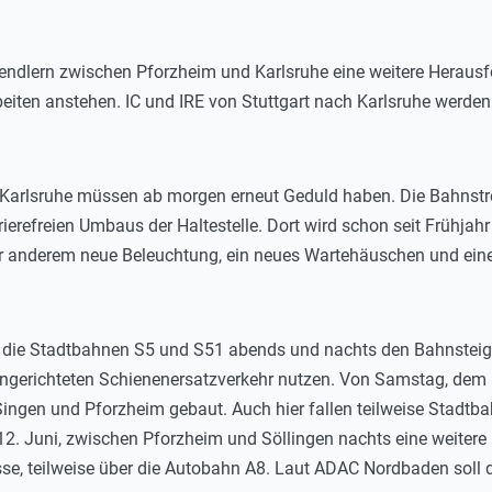
endlern zwischen Pforzheim und Karlsruhe eine weitere Herausfo
eiten anstehen. IC und IRE von Stuttgart nach Karlsruhe werden
arlsruhe müssen ab morgen erneut Geduld haben. Die Bahnstreck
rierefreien Umbaus der Haltestelle. Dort wird schon seit Frühjah
er anderem neue Beleuchtung, ein neues Wartehäuschen und eine
die Stadtbahnen S5 und S51 abends und nachts den Bahnsteig in
ingerichteten Schienenersatzverkehr nutzen. Von Samstag, dem 8
ingen und Pforzheim gebaut. Auch hier fallen teilweise Stadtba
12. Juni, zwischen Pforzheim und Söllingen nachts eine weitere
sse, teilweise über die Autobahn A8. Laut ADAC Nordbaden soll d