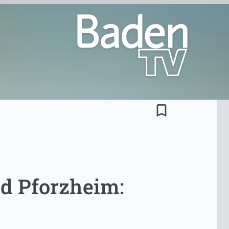
bookmark_border
d Pforzheim: