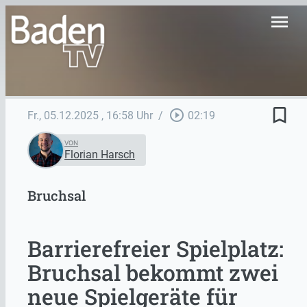
menu
bookmark_border
play_circle_outline
Fr., 05.12.2025
, 16:58 Uhr
/
02:19
VON
Florian Harsch
Bruchsal
Barrierefreier Spielplatz:
Bruchsal bekommt zwei
neue Spielgeräte für