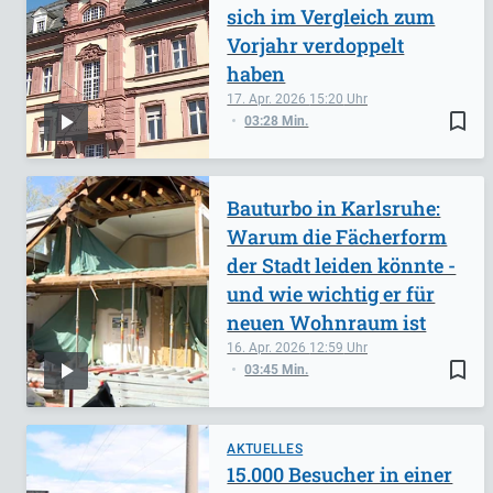
sich im Vergleich zum
Vorjahr verdoppelt
haben
17. Apr. 2026
15:20
bookmark_border
03:28 Min.
Bauturbo in Karlsruhe:
Warum die Fächerform
der Stadt leiden könnte -
und wie wichtig er für
neuen Wohnraum ist
16. Apr. 2026
12:59
bookmark_border
03:45 Min.
AKTUELLES
15.000 Besucher in einer