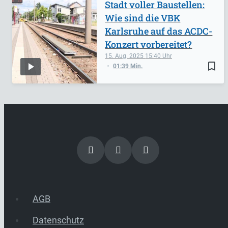
Stadt voller Baustellen:
Wie sind die VBK
Karlsruhe auf das ACDC-
Konzert vorbereitet?
15. Aug. 2025
15:40
bookmark_border
01:39 Min.
AGB
Datenschutz