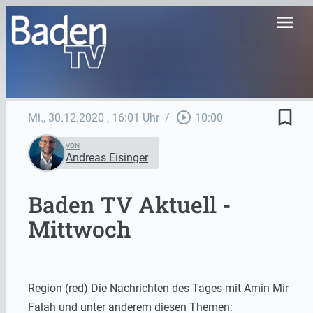
menu
bookmark_border
play_circle_outline
Mi., 30.12.2020
, 16:01 Uhr
/
10:00
VON
Andreas Eisinger
Baden TV Aktuell -
Mittwoch
Region (red) Die Nachrichten des Tages mit Amin Mir
Falah und unter anderem diesen Themen: