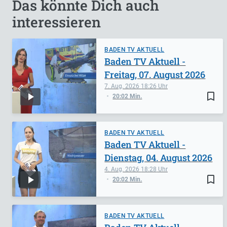
Das könnte Dich auch
interessieren
BADEN TV AKTUELL
Baden TV Aktuell -
Freitag, 07. August 2026
7. Aug. 2026
18:26
bookmark_border
20:02 Min.
BADEN TV AKTUELL
Baden TV Aktuell -
Dienstag, 04. August 2026
4. Aug. 2026
18:28
bookmark_border
20:02 Min.
BADEN TV AKTUELL