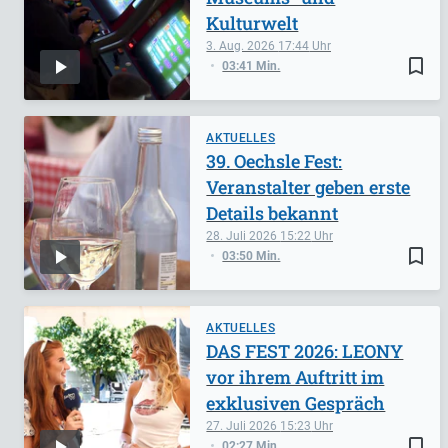
Kulturwelt
3. Aug. 2026
17:44
bookmark_border
03:41 Min.
AKTUELLES
39. Oechsle Fest:
Veranstalter geben erste
Details bekannt
28. Juli 2026
15:22
bookmark_border
03:50 Min.
AKTUELLES
DAS FEST 2026: LEONY
vor ihrem Auftritt im
exklusiven Gespräch
27. Juli 2026
15:23
bookmark_border
02:27 Min.