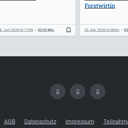
Forstwirtin
bookmark_border
8. Juni 2026
16:17
02:53 Min.
23. Apr. 2026
16:58
02
AGB
Datenschutz
Impressum
Teilnahm