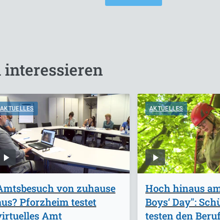
 interessieren
AKTUELLES
AKTUELLES
Amtsbesuch von zuhause
Hoch hinaus am 
aus? Pforzheim testet
Boys‘ Day": Sch
virtuelles Amt
testen den Beruf