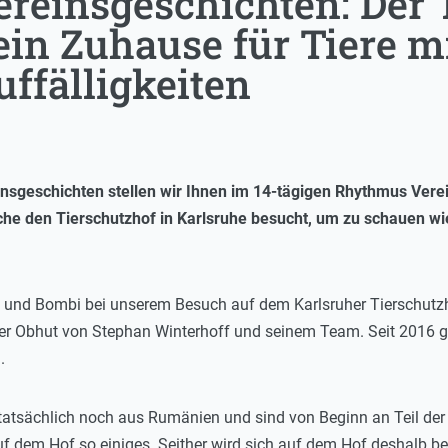
reinsgeschichten: Der 
ein Zuhause für Tiere m
ffälligkeiten
nsgeschichten stellen wir Ihnen im 14-tägigen Rhythmus Verei
che den Tierschutzhof in Karlsruhe besucht, um zu schauen wie
und Bombi bei unserem Besuch auf dem Karlsruher Tierschutzh
der Obhut von Stephan Winterhoff und seinem Team. Seit 2016 gi
.
tsächlich noch aus Rumänien und sind von Beginn an Teil der 
uf dem Hof so einiges. Seither wird sich auf dem Hof deshalb b