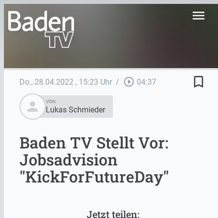
menu
bookmark_border
play_circle_outline
Do., 28.04.2022
, 15:23 Uhr
/
04:37
person
VON
Lukas Schmieder
Baden TV Stellt Vor:
Jobsadvision
"KickForFutureDay"