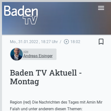
menu
bookmark_border
play_circle_outline
Mo., 31.01.2022
, 18:27 Uhr
/
18:02
VON
Andreas Eisinger
Baden TV Aktuell -
Montag
Region (red) Die Nachrichten des Tages mit Amin Mir
Falah und unter anderem diesen Themen: