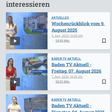
interessieren
AKTUELLES
Wochenrückblick vom 9.
August 2025
9. Aug. 2025
10:00
bookmark_border
24:00 Min.
BADEN TV AKTUELL
Baden TV Aktuell -
Freitag, 07. August 2026
7. Aug. 2026
18:26
bookmark_border
20:02 Min.
BADEN TV AKTUELL
Baden TV Aktuell -
Dienstag, 04. August 2026