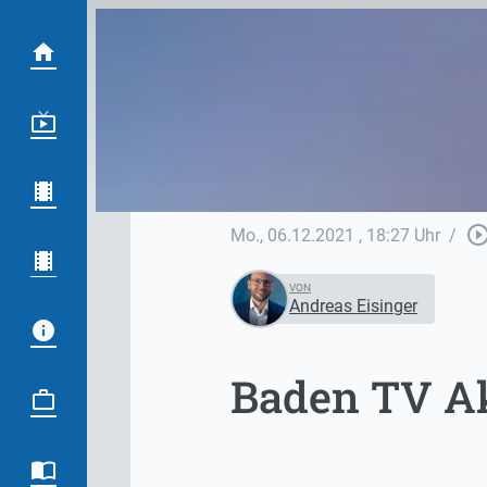
play_circle_out
Mo., 06.12.2021
, 18:27 Uhr
/
VON
Andreas Eisinger
Baden TV Ak