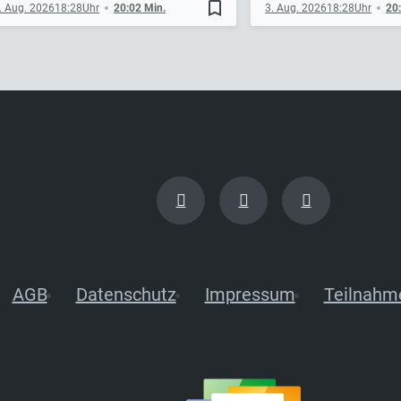
bookmark_border
. Aug. 2026
18:28
20:02 Min.
3. Aug. 2026
18:28
20
AGB
Datenschutz
Impressum
Teilnahm