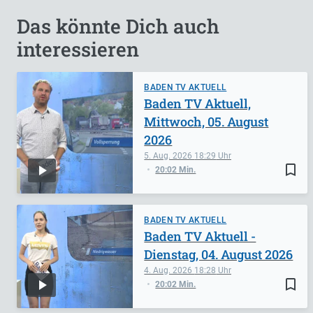
Das könnte Dich auch
interessieren
BADEN TV AKTUELL
Baden TV Aktuell,
Mittwoch, 05. August
2026
5. Aug. 2026
18:29
bookmark_border
20:02 Min.
BADEN TV AKTUELL
Baden TV Aktuell -
Dienstag, 04. August 2026
4. Aug. 2026
18:28
bookmark_border
20:02 Min.