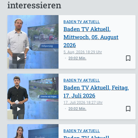
interessieren
BADEN TV AKTUELL
Baden TV Aktuell,
Mittwoch, 05. August
2026
5. Aug. 2026
18:29
bookmark_border
20:02 Min.
BADEN TV AKTUELL
Baden TV Aktuell, Feitag,
17. Juli 2026
17. Juli 2026
18:27
bookmark_border
20:02 Min.
BADEN TV AKTUELL
Baden TV Aktuell,