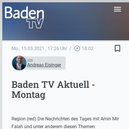
menu
bookmark_border
play_circle_outline
Mo., 15.03.2021
, 17:26 Uhr
/
18:02
VON
Andreas Eisinger
Baden TV Aktuell -
Montag
Region (red) Die Nachrichten des Tages mit Amin Mir
Falah und unter anderem diesen Themen: