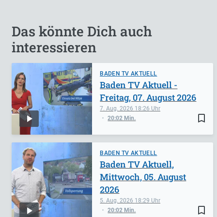
Das könnte Dich auch
interessieren
BADEN TV AKTUELL
Baden TV Aktuell -
Freitag, 07. August 2026
7. Aug. 2026
18:26
bookmark_border
20:02 Min.
BADEN TV AKTUELL
Baden TV Aktuell,
Mittwoch, 05. August
2026
5. Aug. 2026
18:29
bookmark_border
20:02 Min.