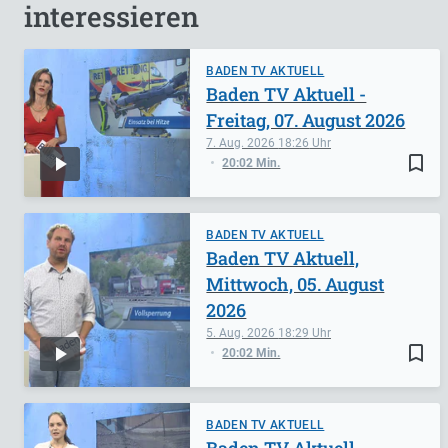
interessieren
BADEN TV AKTUELL
Baden TV Aktuell -
Freitag, 07. August 2026
7. Aug. 2026
18:26
bookmark_border
20:02 Min.
BADEN TV AKTUELL
Baden TV Aktuell,
Mittwoch, 05. August
2026
5. Aug. 2026
18:29
bookmark_border
20:02 Min.
BADEN TV AKTUELL
Baden TV Aktuell -