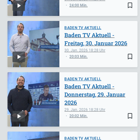
bookmark_border
24:00 Min.
BADEN TV AKTUELL
Baden TV Aktuell -
Freitag, 30. Januar 2026
30. Jan. 2026
18:28
bookmark_border
20:03 Min.
BADEN TV AKTUELL
Baden TV Aktuell -
Donnerstag, 29. Januar
2026
29. Jan. 2026
18:28
bookmark_border
20:02 Min.
BADEN TV AKTUELL