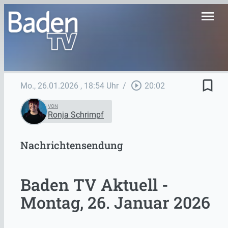
menu
bookmark_border
play_circle_outline
Mo., 26.01.2026
, 18:54 Uhr
/
20:02
VON
Ronja Schrimpf
Nachrichtensendung
Baden TV Aktuell -
Montag, 26. Januar 2026