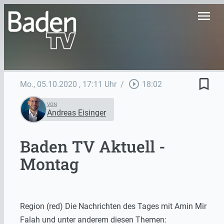
menu
bookmark_border
play_circle_outline
Mo., 05.10.2020
, 17:11 Uhr
/
18:02
VON
Andreas Eisinger
Baden TV Aktuell -
Montag
Region (red) Die Nachrichten des Tages mit Amin Mir
Falah und unter anderem diesen Themen: