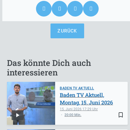
ZURÜCK
Das könnte Dich auch
interessieren
BADEN TV AKTUELL
Baden TV Aktuell,
Montag, 15. Juni 2026
15. Juni 2026
17:29
bookmark_border
20:00 Min.