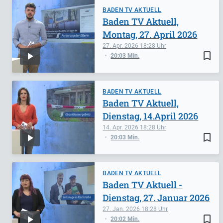
BADEN TV AKTUELL
Baden TV Aktuell,
Montag, 27. April 2026
27. Apr. 2026
18:28
bookmark_border
20:03 Min.
BADEN TV AKTUELL
Baden TV Aktuell,
Dienstag, 14.April 2026
14. Apr. 2026
18:28
bookmark_border
20:03 Min.
BADEN TV AKTUELL
Baden TV Aktuell -
Dienstag, 27. Januar 2026
27. Jan. 2026
18:28
bookmark_border
20:02 Min.