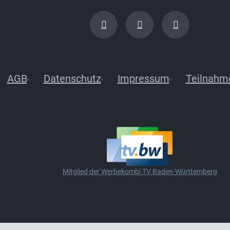
AGB
Datenschutz
Impressum
Teilnahm
Mitglied der Werbekombi TV Baden-Württemberg