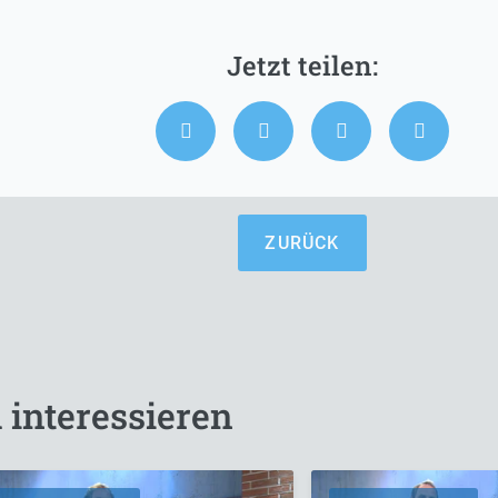
ZURÜCK
 interessieren