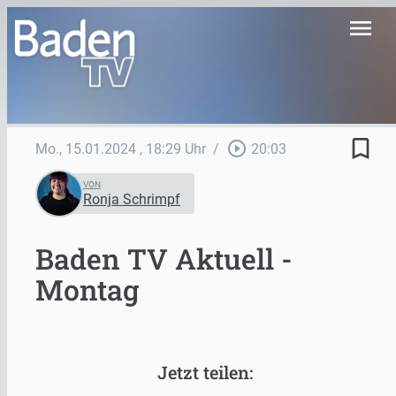
menu
bookmark_border
play_circle_outline
Mo., 15.01.2024
, 18:29 Uhr
/
20:03
VON
Ronja Schrimpf
Baden TV Aktuell -
Montag