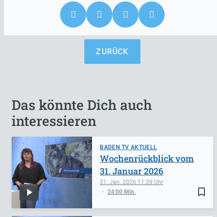
ZURÜCK
Das könnte Dich auch
interessieren
BADEN TV AKTUELL
Wochenrückblick vom
31. Januar 2026
31. Jan. 2026
11:29
bookmark_border
24:00 Min.