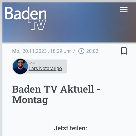
menu
bookmark_border
play_circle_outline
Mo., 20.11.2023
, 18:29 Uhr
/
20:02
VON
Lars Notararigo
Baden TV Aktuell -
Montag