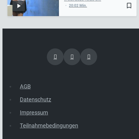
bookmark_border
20:02 Min.
AGB
Datenschutz
Impressum
Teilnahmebedingungen