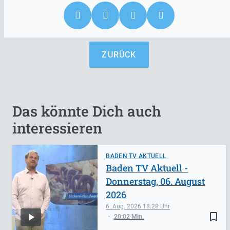
ZURÜCK
Das könnte Dich auch
interessieren
BADEN TV AKTUELL
Baden TV Aktuell -
Donnerstag, 06. August
2026
6. Aug. 2026
18:28
bookmark_border
20:02 Min.