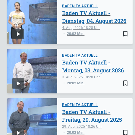
BADEN TV AKTUELL
Baden TV Aktuell -
Dienstag, 04. August 2026
4. Aug. 2026
18:28
bookmark_border
20:02 Min.
BADEN TV AKTUELL
Baden TV Aktuell -
Montag, 03. August 2026
3. Aug. 2026
18:28
bookmark_border
20:02 Min.
BADEN TV AKTUELL
Baden TV Aktuell -
Freitag, 29. August 2025
29. Aug. 2025
18:26
bookmark_border
20:02 Min.