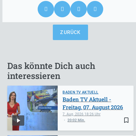
ZURÜCK
Das könnte Dich auch
interessieren
BADEN TV AKTUELL
Baden TV Aktuell -
Freitag, 07. August 2026
7. Aug. 2026
18:26
bookmark_border
20:02 Min.