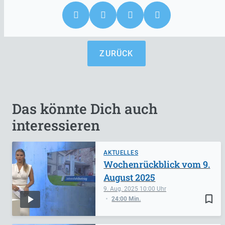
ZURÜCK
Das könnte Dich auch
interessieren
AKTUELLES
Wochenrückblick vom 9.
August 2025
9. Aug. 2025
10:00
bookmark_border
24:00 Min.