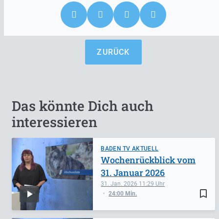
ZURÜCK
Das könnte Dich auch
interessieren
BADEN TV AKTUELL
Wochenrückblick vom
31. Januar 2026
31. Jan. 2026
11:29
bookmark_border
24:00 Min.