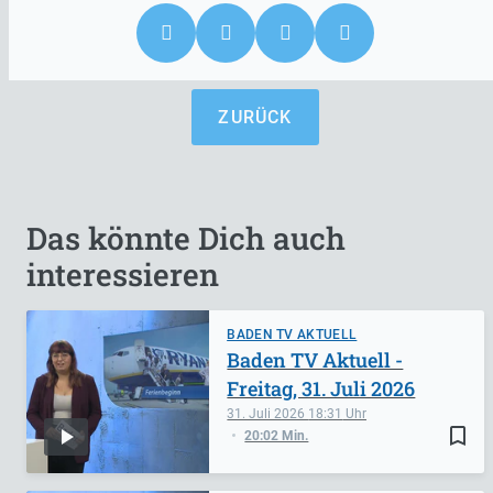
ZURÜCK
Das könnte Dich auch
interessieren
BADEN TV AKTUELL
Baden TV Aktuell -
Freitag, 31. Juli 2026
31. Juli 2026
18:31
bookmark_border
20:02 Min.