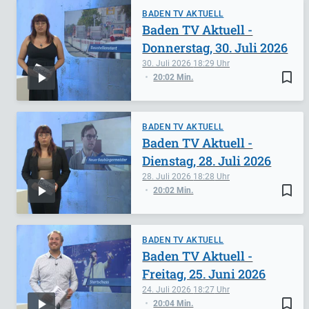
BADEN TV AKTUELL
Baden TV Aktuell -
Donnerstag, 30. Juli 2026
30. Juli 2026
18:29
bookmark_border
20:02 Min.
BADEN TV AKTUELL
Baden TV Aktuell -
Dienstag, 28. Juli 2026
28. Juli 2026
18:28
bookmark_border
20:02 Min.
BADEN TV AKTUELL
Baden TV Aktuell -
Freitag, 25. Juni 2026
24. Juli 2026
18:27
bookmark_border
20:04 Min.