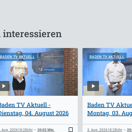
 interessieren
BADEN TV AKTUELL
BADEN TV AKTUELL
Baden TV Aktuell -
Baden TV Aktuel
Dienstag, 04. August 2026
Montag, 03. Aug
bookmark_border
. Aug. 2026
18:28
20:02 Min.
3. Aug. 2026
18:28
20