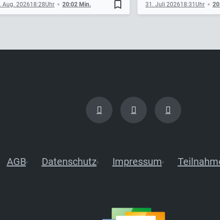
bookmark_border
. Aug. 2026
18:28
20:02 Min.
31. Juli 2026
18:31
20
AGB
Datenschutz
Impressum
Teilnahm