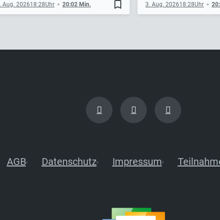
bookmark_border
. Aug. 2026
18:28
20:02 Min.
3. Aug. 2026
18:28
20
AGB
Datenschutz
Impressum
Teilnahm