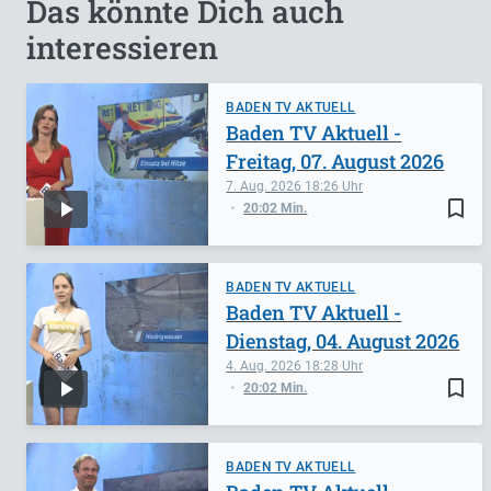
Das könnte Dich auch
interessieren
BADEN TV AKTUELL
Baden TV Aktuell -
Freitag, 07. August 2026
7. Aug. 2026
18:26
bookmark_border
20:02 Min.
BADEN TV AKTUELL
Baden TV Aktuell -
Dienstag, 04. August 2026
4. Aug. 2026
18:28
bookmark_border
20:02 Min.
BADEN TV AKTUELL