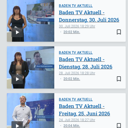
BADEN TV AKTUELL
Baden TV Aktuell -
Donnerstag, 30. Juli 2026
30. Juli 2026
18:29
bookmark_border
20:02 Min.
BADEN TV AKTUELL
Baden TV Aktuell -
Dienstag, 28. Juli 2026
28. Juli 2026
18:28
bookmark_border
20:02 Min.
BADEN TV AKTUELL
Baden TV Aktuell -
Freitag, 25. Juni 2026
24. Juli 2026
18:27
bookmark_border
20:04 Min.