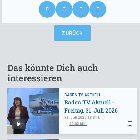
ZURÜCK
Das könnte Dich auch
interessieren
BADEN TV AKTUELL
Baden TV Aktuell -
Freitag, 31. Juli 2026
31. Juli 2026
18:31
bookmark_border
20:02 Min.