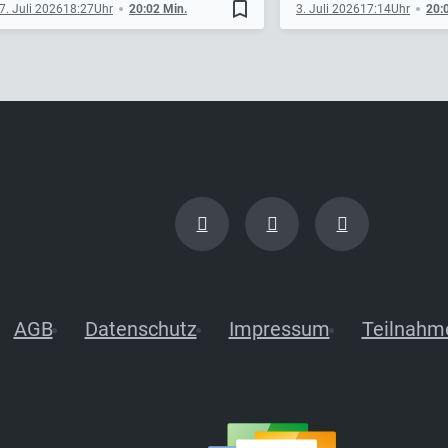
bookmark_border
7. Juli 2026
18:27
20:02 Min.
3. Juli 2026
17:14
20:
AGB
Datenschutz
Impressum
Teilnahm