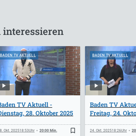
 interessieren
BADEN TV AKTUELL
BADEN TV AKTUELL
Baden TV Aktuell -
Baden TV Aktuel
Dienstag, 28. Oktober 2025
Freitag, 24. Okt
bookmark_border
8. Okt. 2025
18:53
20:00 Min.
24. Okt. 2025
18:26
20