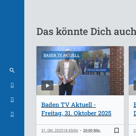
Das könnte Dich auch
BADEN TV AKTUELL
Baden TV Aktuell -
Freitag, 31. Oktober 2025
bookmark_border
31. Okt. 2025
18:45
20:00 Min.
2