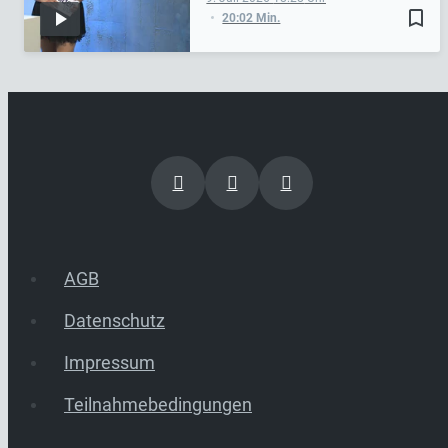
bookmark_border
20:02 Min.
AGB
Datenschutz
Impressum
Teilnahmebedingungen