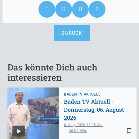
ZURÜCK
Das könnte Dich auch
interessieren
BADEN TV AKTUELL
Baden TV Aktuell -
Donnerstag, 06. August
2026
6. Aug. 2026
18:28
bookmark_border
20:02 Min.