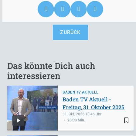
ZURÜCK
Das könnte Dich auch
interessieren
BADEN TV AKTUELL
Baden TV Aktuell -
Freitag, 31. Oktober 2025
31. Okt. 2025
18:45
bookmark_border
20:00 Min.