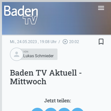
menu
bookmark_border
play_circle_outline
Mi., 24.05.2023
, 19:08 Uhr
/
20:02
person
VON
Lukas Schmieder
Baden TV Aktuell -
Mittwoch