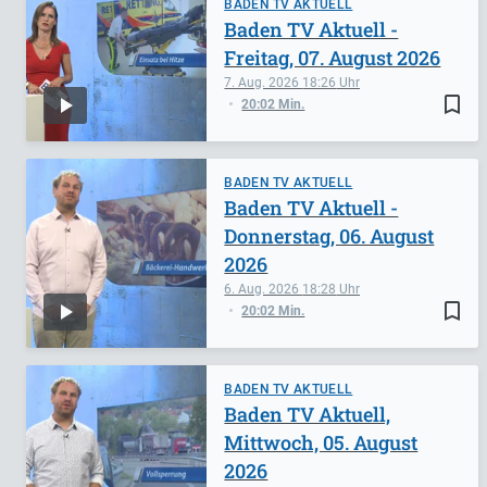
BADEN TV AKTUELL
Baden TV Aktuell -
Freitag, 07. August 2026
7. Aug. 2026
18:26
bookmark_border
20:02 Min.
BADEN TV AKTUELL
Baden TV Aktuell -
Donnerstag, 06. August
2026
6. Aug. 2026
18:28
bookmark_border
20:02 Min.
BADEN TV AKTUELL
Baden TV Aktuell,
Mittwoch, 05. August
2026