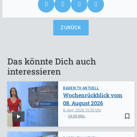
ZURÜCK
Das könnte Dich auch
interessieren
BADEN TV AKTUELL
Wochenrückblick vom
08. August 2026
8. Aug. 2026
10:30
bookmark_border
24:00 Min.