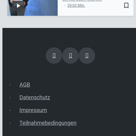
bookmark_border
20:02 Min.
AGB
Datenschutz
Impressum
Teilnahmebedingungen