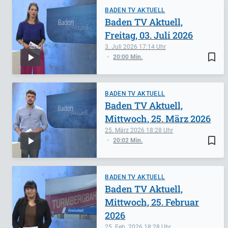
BADEN TV AKTUELL
Baden TV Aktuell,
Freitag, 03. Juli 2026
3. Juli 2026
17:14
bookmark_border
20:00 Min.
BADEN TV AKTUELL
Baden TV Aktuell,
Mittwoch, 25. März 2026
25. März 2026
18:28
bookmark_border
20:02 Min.
BADEN TV AKTUELL
Baden TV Aktuell,
Mittwoch, 25. Februar
2026
25. Feb. 2026
18:28