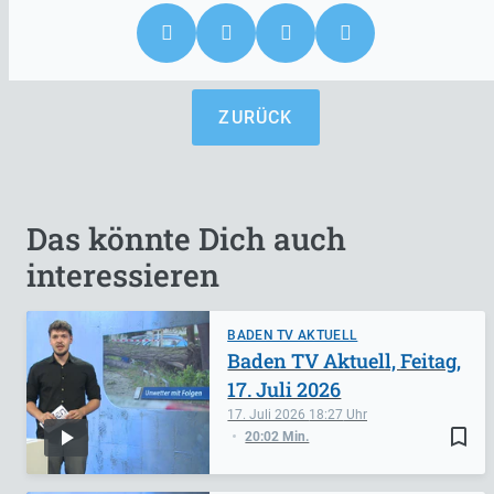
ZURÜCK
Das könnte Dich auch
interessieren
BADEN TV AKTUELL
Baden TV Aktuell, Feitag,
17. Juli 2026
17. Juli 2026
18:27
bookmark_border
20:02 Min.