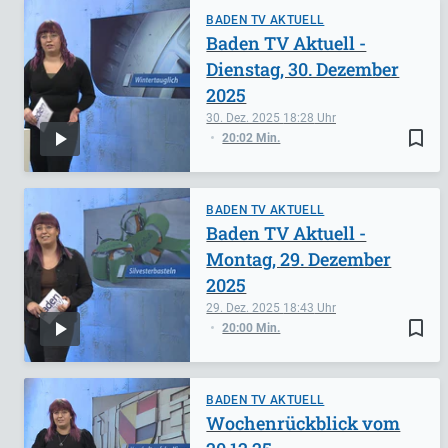
BADEN TV AKTUELL
Baden TV Aktuell -
Dienstag, 30. Dezember
2025
30. Dez. 2025
18:28
bookmark_border
20:02 Min.
BADEN TV AKTUELL
Baden TV Aktuell -
Montag, 29. Dezember
2025
29. Dez. 2025
18:43
bookmark_border
20:00 Min.
BADEN TV AKTUELL
Wochenrückblick vom