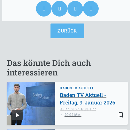
ZURÜCK
Das könnte Dich auch
interessieren
BADEN TV AKTUELL
Baden TV Aktuell -
Freitag, 9. Januar 2026
9. Jan. 2026
18:30
bookmark_border
20:02 Min.